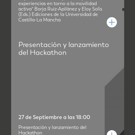
experiencias en torno a la movilidad
activa" Borja Ruiz-Apilánez y Eloy Solís
(Eds.) Ediciones de la Universidad de
Castilla-La Mancha
Presentación y lanzamiento
del Hackathon
27 de Septiembre a las 18:00
Presentación y lanzamiento del
Hackathon